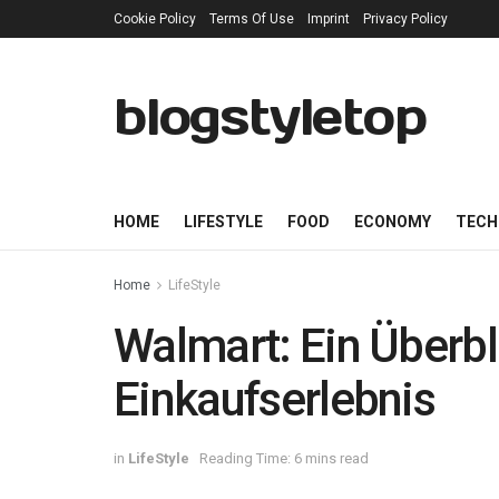
Cookie Policy
Terms Of Use
Imprint
Privacy Policy
blogstyletop
HOME
LIFESTYLE
FOOD
ECONOMY
TECH
Home
LifeStyle
Walmart: Ein Überbl
Einkaufserlebnis
in
LifeStyle
Reading Time: 6 mins read