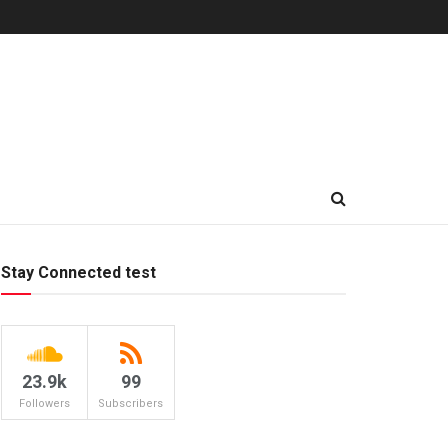
Stay Connected test
23.9k
99
Followers
Subscribers