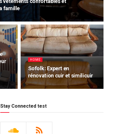
s vêtements confortables et
a famille
de
HOME
eur
Sofolk : Expert en
rénovation cuir et similicuir
Stay Connected test