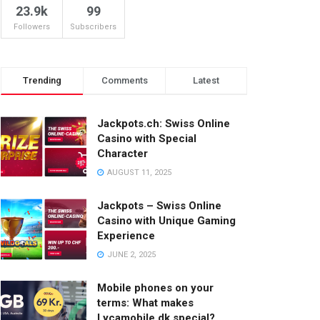
23.9k
99
Followers
Subscribers
Trending
Comments
Latest
Jackpots.ch: Swiss Online
Casino with Special
Character
AUGUST 11, 2025
Jackpots – Swiss Online
Casino with Unique Gaming
Experience
JUNE 2, 2025
Mobile phones on your
terms: What makes
Lycamobile.dk special?