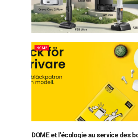
HOME
DOME et l’écologie au service des b
HOME