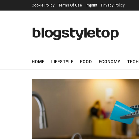
Cookie Policy
Terms Of Use
Imprint
Privacy Policy
blogstyletop
HOME
LIFESTYLE
FOOD
ECONOMY
TECH