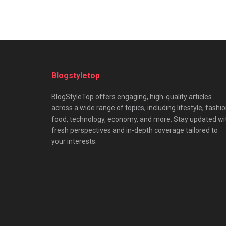
Blogstyletop
BlogStyleTop offers engaging, high-quality articles
across a wide range of topics, including lifestyle, fashio
food, technology, economy, and more. Stay updated wi
fresh perspectives and in-depth coverage tailored to
your interests.