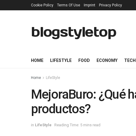
Cookie Policy
Terms Of Use
Imprint
Privacy Policy
blogstyletop
HOME
LIFESTYLE
FOOD
ECONOMY
TECH
Home
LifeStyle
MejoraBuro: ¿Qué h
productos?
in
LifeStyle
Reading Time: 5 mins read