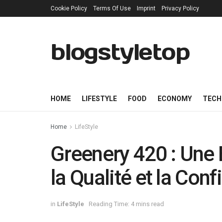
Cookie Policy
Terms Of Use
Imprint
Privacy Policy
blogstyletop
HOME
LIFESTYLE
FOOD
ECONOMY
TECH
Home
LifeStyle
Greenery 420 : Une
la Qualité et la Con
in
LifeStyle
Reading Time: 4 mins read