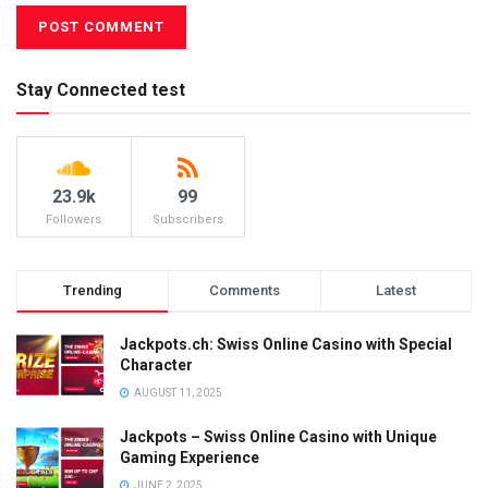
Stay Connected test
23.9k
99
Followers
Subscribers
Trending
Comments
Latest
Jackpots.ch: Swiss Online Casino with Special
Character
AUGUST 11, 2025
Jackpots – Swiss Online Casino with Unique
Gaming Experience
JUNE 2, 2025