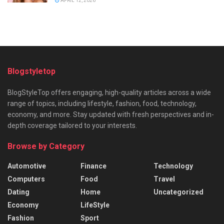
APRIL 12, 2026
Blogstyletop
BlogStyleTop offers engaging, high-quality articles across a wide
range of topics, including lifestyle, fashion, food, technology,
economy, and more. Stay updated with fresh perspectives and in-
depth coverage tailored to your interests.
Browse by Category
Automotive
Finance
Technology
Computers
Food
Travel
Dating
Home
Uncategorized
Economy
LifeStyle
Fashion
Sport