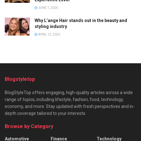
JUNE 1, 2026
Why L’ange Hair stands out in the beauty and
styling industry
APRIL 12, 2026
Blogstyletop
BlogStyleTop offers engaging, high-quality articles across a wide
range of topics, including lifestyle, fashion, food, technology,
economy, and more. Stay updated with fresh perspectives and in-
depth coverage tailored to your interests.
Browse by Category
Automotive
Finance
Technology