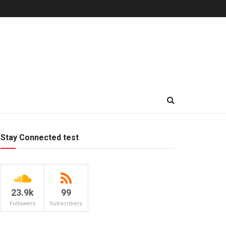
Stay Connected test
23.9k
99
Followers
Subscribers