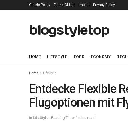
Cookie Policy
Terms Of Use
Imprint
Privacy Policy
blogstyletop
HOME
LIFESTYLE
FOOD
ECONOMY
TECH
Home
LifeStyle
Entdecke Flexible 
Flugoptionen mit 
in
LifeStyle
Reading Time: 6 mins read