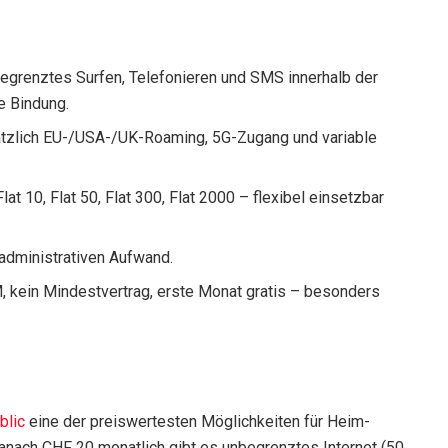
begrenztes Surfen, Telefonieren und SMS innerhalb der
e Bindung.
sätzlich EU-/USA-/UK-Roaming, 5G-Zugang und variable
lat 10, Flat 50, Flat 300, Flat 2000 – flexibel einsetzbar
 administrativen Aufwand.
, kein Mindestvertrag, erste Monat gratis – besonders
blic
eine der preiswertesten Möglichkeiten für Heim-
 danach CHF 20 monatlich gibt es unbegrenztes Internet (50