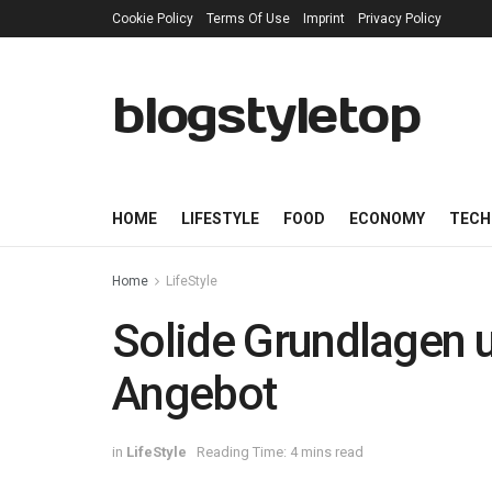
Cookie Policy
Terms Of Use
Imprint
Privacy Policy
blogstyletop
HOME
LIFESTYLE
FOOD
ECONOMY
TECH
Home
LifeStyle
Solide Grundlagen
Angebot
in
LifeStyle
Reading Time: 4 mins read