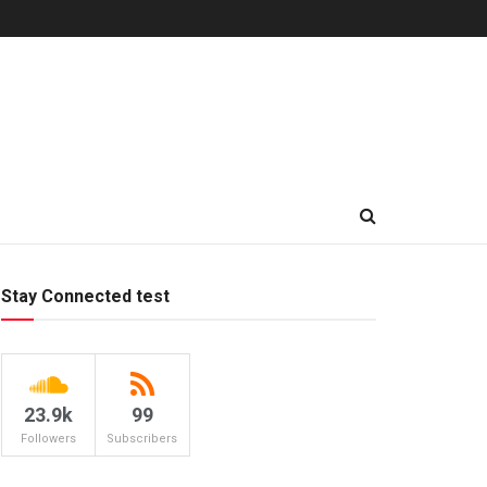
Stay Connected test
23.9k
99
Followers
Subscribers