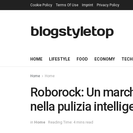
Cookie Policy
Terms Of Use
Imprint
Privacy Policy
blogstyletop
HOME
LIFESTYLE
FOOD
ECONOMY
TECH
Home
Home
Roborock: Un marchi
nella pulizia intellig
in
Home
Reading Time: 4 mins read