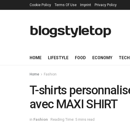
Cookie Policy
Terms Of Use
Imprint
Privacy Policy
blogstyletop
HOME
LIFESTYLE
FOOD
ECONOMY
TECH
Home
Fashion
T-shirts personnali
avec MAXI SHIRT
in
Fashion
Reading Time: 5 mins read