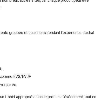
e nombreux autres sites, car chaque produit peut être
.
rents groupes et occasions, rendant l’expérience d’achat
s.
s comme EVG/EVJF.
versaires.
n t-shirt approprié selon le profil ou l’événement, tout en