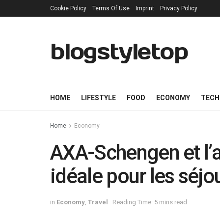
Cookie Policy
Terms Of Use
Imprint
Privacy Policy
blogstyletop
HOME
LIFESTYLE
FOOD
ECONOMY
TECH
Home
Economy
AXA-Schengen et l’
idéale pour les séj
in
Economy
,
Travel
Reading Time: 5 mins read