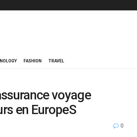
NOLOGY
FASHION
TRAVEL
assurance voyage
ours en EuropeS
0