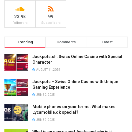
23.9k
99
Followers
Subscribers
Trending
Comments
Latest
Jackpots.ch: Swiss Online Casino with Special
Character
AUGUST 11, 2025
Jackpots – Swiss Online Casino with Unique
Gaming Experience
JUNE 2, 2025
Mobile phones on your terms: What makes
Lycamobile.dk special?
JUNE 9, 2025
What is an energy certificate and why is it