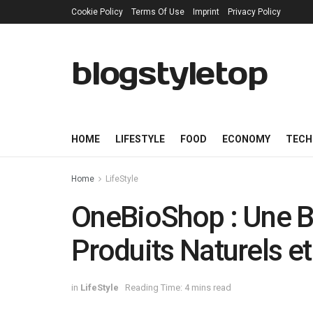
Cookie Policy
Terms Of Use
Imprint
Privacy Policy
blogstyletop
HOME
LIFESTYLE
FOOD
ECONOMY
TECH
Home
LifeStyle
OneBioShop : Une B
Produits Naturels et
in
LifeStyle
Reading Time: 4 mins read