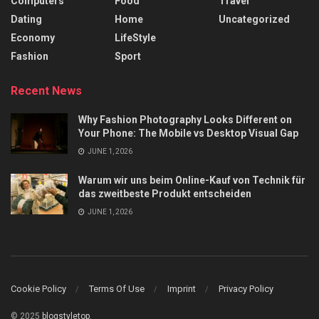
Computers
Food
Travel
Dating
Home
Uncategorized
Economy
LifeStyle
Fashion
Sport
Recent News
Why Fashion Photography Looks Different on
Your Phone: The Mobile vs Desktop Visual Gap
JUNE 1, 2026
Warum wir uns beim Online-Kauf von Technik für
das zweitbeste Produkt entscheiden
JUNE 1, 2026
Cookie Policy
Terms Of Use
Imprint
Privacy Policy
© 2025
blogstyletop
.