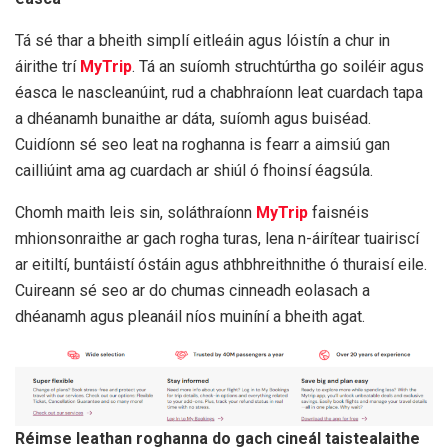
Tá sé thar a bheith simplí eitleáin agus lóistín a chur in
áirithe trí
MyTrip
. Tá an suíomh struchtúrtha go soiléir agus
éasca le nascleanúint, rud a chabhraíonn leat cuardach tapa
a dhéanamh bunaithe ar dáta, suíomh agus buiséad.
Cuidíonn sé seo leat na roghanna is fearr a aimsiú gan
cailliúint ama ag cuardach ar shiúl ó fhoinsí éagsúla.
Chomh maith leis sin, soláthraíonn
MyTrip
faisnéis
mhionsonraithe ar gach rogha turas, lena n-áirítear tuairiscí
ar eitiltí, buntáistí óstáin agus athbhreithnithe ó thuraisí eile.
Cuireann sé seo ar do chumas cinneadh eolasach a
dhéanamh agus pleanáil níos muiníní a bheith agat.
Réimse leathan roghanna do gach cineál taistealaithe