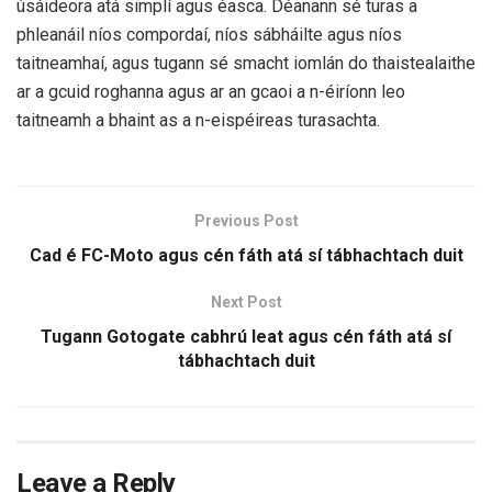
úsáideora atá simplí agus éasca. Déanann sé turas a
phleanáil níos compordaí, níos sábháilte agus níos
taitneamhaí, agus tugann sé smacht iomlán do thaistealaithe
ar a gcuid roghanna agus ar an gcaoi a n-éiríonn leo
taitneamh a bhaint as a n-eispéireas turasachta.
Previous Post
Cad é FC-Moto agus cén fáth atá sí tábhachtach duit
Next Post
Tugann Gotogate cabhrú leat agus cén fáth atá sí
tábhachtach duit
Leave a Reply