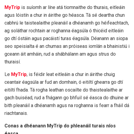
MyTrip
is suíomh ar líne atá tiomnaithe do thurais, eitleáin
agus lóistín a chur in áirithe go héasca. Tá sé deartha chun
cabhrú le taistealaithe pleanáil a dhéanamh go héifeachtach,
ag soláthar rochtain ar roghanna éagsúla ó thicéid eitleáin
go dtí óstáin agus pacáistí turas éagsúla. Déanann an siopa
seo speisialta é an chumas an próiseas iomlán a bhainistiú i
gceann áit amháin, rud a shábhálann am agus strus do
thuraisí.
Le
MyTrip
, is féidir leat eitleáin a chur in áirithe chuig
ceantair éagsúla ar fud an domhain, ó eitiltí ghearra go dtí
eitiltí fhada. Tá rogha leathan oscailte do thaistealaithe ar
gach buiséad, rud a fhágann go bhfuil sé éasca do dhuine ar
bith pleanáil a dhéanamh agus na roghanna is fearr a fháil dá
riachtanais.
Conas a dhéanann MyTrip do phleanáil turais níos
éasca