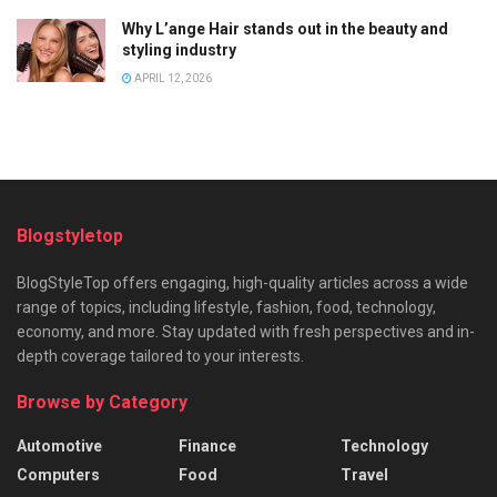
Why L’ange Hair stands out in the beauty and
styling industry
APRIL 12, 2026
Blogstyletop
BlogStyleTop offers engaging, high-quality articles across a wide
range of topics, including lifestyle, fashion, food, technology,
economy, and more. Stay updated with fresh perspectives and in-
depth coverage tailored to your interests.
Browse by Category
Automotive
Finance
Technology
Computers
Food
Travel