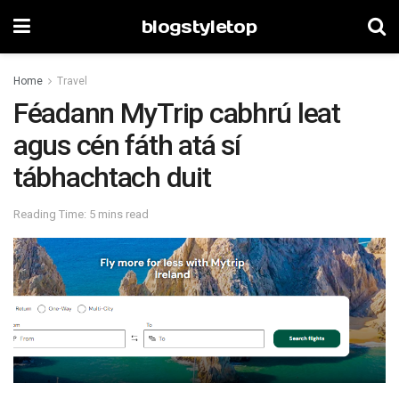
blogstyletop
Home
Travel
Féadann MyTrip cabhrú leat
agus cén fáth atá sí
tábhachtach duit
Reading Time: 5 mins read