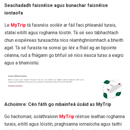
Seachadadh faisnéise agus bunachar faisnéise
iontaofa
Le
MyTrip
tá faisnéis soiléir ar fáil faoi phleanáil turais,
státaí eitiltí agus roghanna lóistín. Tá sé seo tábhachtach
chun eispéireas turasachta níos réamhghníomhach a bheith
agat. Tá sé furasta na sonraí go léir a fháil ag an bpointe
céanna, rud a fhágann go bhfuil sé níos éasca turas a eagrú
agus a bhainistiú.
Achoimre: Cén fáth go mbainfeá úsáid as MyTrip
Go hachomair, soláthraíonn
MyTrip
réimse leathan roghanna
turais, eitiltí agus lóistín, praghsanna iomaíocha agus taithí