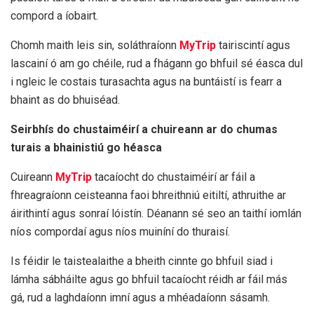
compord a íobairt.
Chomh maith leis sin, soláthraíonn
MyTrip
tairiscintí agus
lascainí ó am go chéile, rud a fhágann go bhfuil sé éasca dul
i ngleic le costais turasachta agus na buntáistí is fearr a
bhaint as do bhuiséad.
Seirbhís do chustaiméirí a chuireann ar do chumas
turais a bhainistiú go héasca
Cuireann
MyTrip
tacaíocht do chustaiméirí ar fáil a
fhreagraíonn ceisteanna faoi bhreithniú eitiltí, athruithe ar
áirithintí agus sonraí lóistín. Déanann sé seo an taithí iomlán
níos compordaí agus níos muiníní do thuraisí.
Is féidir le taistealaithe a bheith cinnte go bhfuil siad i
lámha sábháilte agus go bhfuil tacaíocht réidh ar fáil más
gá, rud a laghdaíonn imní agus a mhéadaíonn sásamh.