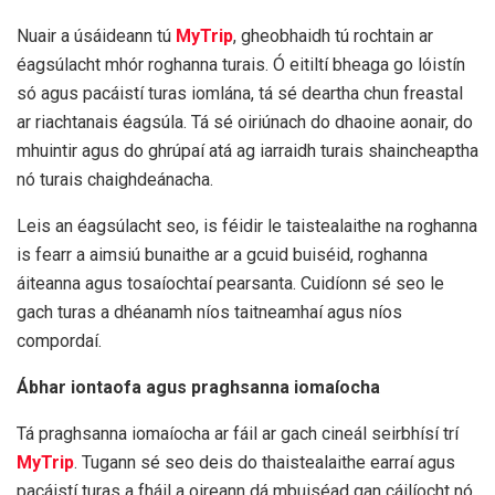
Nuair a úsáideann tú
MyTrip
, gheobhaidh tú rochtain ar
éagsúlacht mhór roghanna turais. Ó eitiltí bheaga go lóistín
só agus pacáistí turas iomlána, tá sé deartha chun freastal
ar riachtanais éagsúla. Tá sé oiriúnach do dhaoine aonair, do
mhuintir agus do ghrúpaí atá ag iarraidh turais shaincheaptha
nó turais chaighdeánacha.
Leis an éagsúlacht seo, is féidir le taistealaithe na roghanna
is fearr a aimsiú bunaithe ar a gcuid buiséid, roghanna
áiteanna agus tosaíochtaí pearsanta. Cuidíonn sé seo le
gach turas a dhéanamh níos taitneamhaí agus níos
compordaí.
Ábhar iontaofa agus praghsanna iomaíocha
Tá praghsanna iomaíocha ar fáil ar gach cineál seirbhísí trí
MyTrip
. Tugann sé seo deis do thaistealaithe earraí agus
pacáistí turas a fháil a oireann dá mbuiséad gan cáilíocht nó