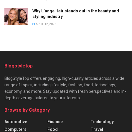
Why L’ange Hair stands out in the beauty and
styling industry
APRIL 12, 2026
Blogstyletop
BlogStyleTop offers engaging, high-quality articles across a wide
range of topics, including lifestyle, fashion, food, technology,
economy, and more. Stay updated with fresh perspectives and in-
depth coverage tailored to your interests.
Browse by Category
Automotive
Finance
Technology
Computers
Food
Travel