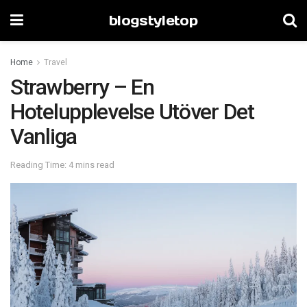
blogstyletop
Home
Travel
Strawberry – En
Hotelupplevelse Utöver Det
Vanliga
Reading Time: 4 mins read