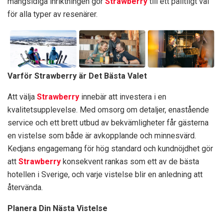
mångsidiga inriktningen gör
Strawberry
till ett pålitligt val
för alla typer av resenärer.
Varför Strawberry är Det Bästa Valet
Att välja
Strawberry
innebär att investera i en
kvalitetsupplevelse. Med omsorg om detaljer, enastående
service och ett brett utbud av bekvämligheter får gästerna
en vistelse som både är avkopplande och minnesvärd.
Kedjans engagemang för hög standard och kundnöjdhet gör
att
Strawberry
konsekvent rankas som ett av de bästa
hotellen i Sverige, och varje vistelse blir en anledning att
återvända.
Planera Din Nästa Vistelse