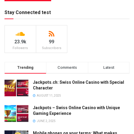
Stay Connected test
23.9k
99
Followers
Subscribers
Trending
Comments
Latest
Jackpots.ch: Swiss Online Casino with Special
Character
AUGUST 11, 2025
Jackpots – Swiss Online Casino with Unique
Gaming Experience
JUNE 2, 2025
Mobile phones on your terms: What makes