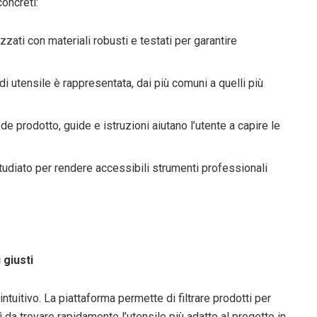
concreti:
zzati con materiali robusti e testati per garantire
di utensile è rappresentata, dai più comuni a quelli più
e prodotto, guide e istruzioni aiutano l’utente a capire le
tudiato per rendere accessibili strumenti professionali
 giusti
ntuitivo. La piattaforma permette di filtrare prodotti per
ì da trovare rapidamente l’utensile più adatto al progetto in