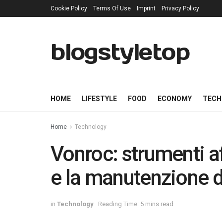
Cookie Policy
Terms Of Use
Imprint
Privacy Policy
blogstyletop
HOME
LIFESTYLE
FOOD
ECONOMY
TECH
Home
Technology
Vonroc: strumenti aff
e la manutenzione 
in
Technology
Reading Time: 5 mins read