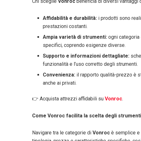
Chi sceglie
Vonroc
beneficia di diversi vantaggi 
Affidabilità e durabilità:
i prodotti sono reali
prestazioni costanti.
Ampia varietà di strumenti:
ogni categoria 
specifici, coprendo esigenze diverse.
Supporto e informazioni dettagliate:
sched
funzionalità e l’uso corretto degli strumenti.
Convenienza:
il rapporto qualità-prezzo è s
anche ai privati.
👉 Acquista attrezzi affidabili su
Vonroc
.
Come Vonroc facilita la scelta degli strumenti
Navigare tra le categorie di
Vonroc
è semplice e i
tipologia, prezzo e caratteristiche specifiche, cos