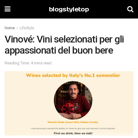
blogstyletop
Home
LifeStyle
Vinové: Vini selezionati per gli
appassionati del buon bere
Reading Time: 4 mins read