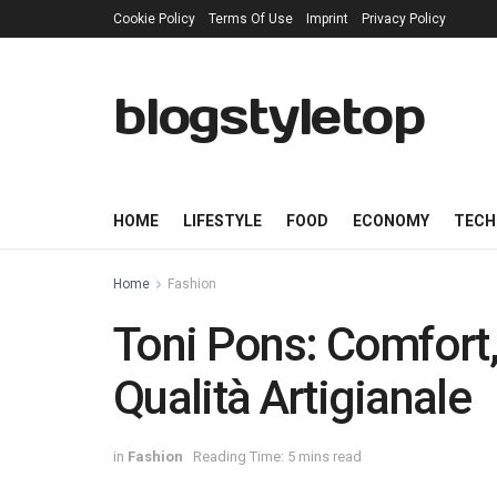
Cookie Policy
Terms Of Use
Imprint
Privacy Policy
blogstyletop
HOME
LIFESTYLE
FOOD
ECONOMY
TECH
Home
Fashion
Toni Pons: Comfort,
Qualità Artigianale
in
Fashion
Reading Time: 5 mins read