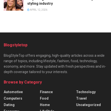
styling industry
APRIL 12, 2026
Blogstyletop
BlogStyleTop offers engaging, high-quality articles across a wide
range of topics, including lifestyle, fashion, food, technology,
economy, and more. Stay updated with fresh perspectives and in-
depth coverage tailored to your interests.
Browse by Category
Automotive
Finance
Technology
Computers
Food
Travel
Dating
Home
Uncategorized