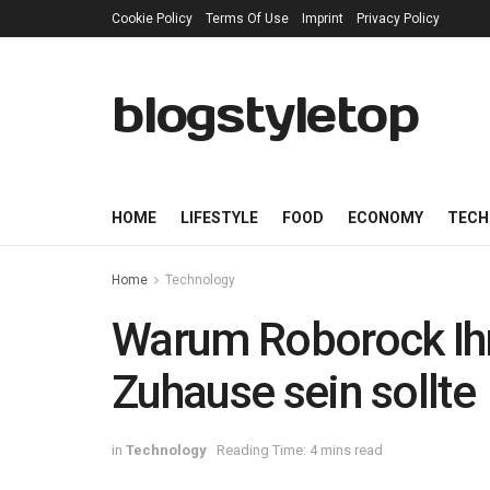
Cookie Policy
Terms Of Use
Imprint
Privacy Policy
blogstyletop
HOME
LIFESTYLE
FOOD
ECONOMY
TECH
Home
Technology
Warum Roborock Ihr
Zuhause sein sollte
in
Technology
Reading Time: 4 mins read