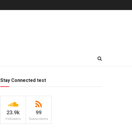
Stay Connected test
23.9k
99
Followers
Subscribers