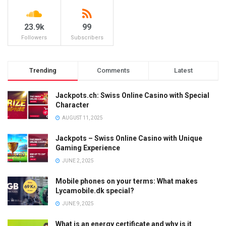
23.9k
99
Followers
Subscribers
Trending
Comments
Latest
Jackpots.ch: Swiss Online Casino with Special
Character
AUGUST 11, 2025
Jackpots – Swiss Online Casino with Unique
Gaming Experience
JUNE 2, 2025
Mobile phones on your terms: What makes
Lycamobile.dk special?
JUNE 9, 2025
What is an energy certificate and why is it