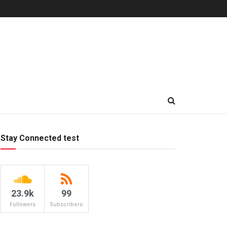
Stay Connected test
23.9k
99
Followers
Subscribers