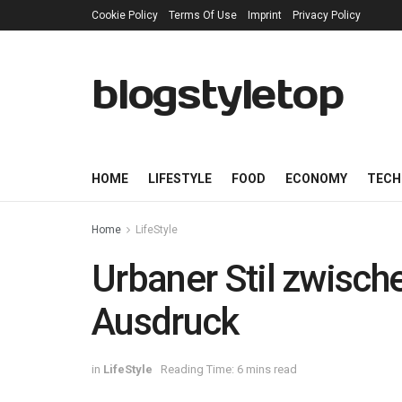
Cookie Policy
Terms Of Use
Imprint
Privacy Policy
blogstyletop
HOME
LIFESTYLE
FOOD
ECONOMY
TECH
Home
LifeStyle
Urbaner Stil zwisch
Ausdruck
in
LifeStyle
Reading Time: 6 mins read