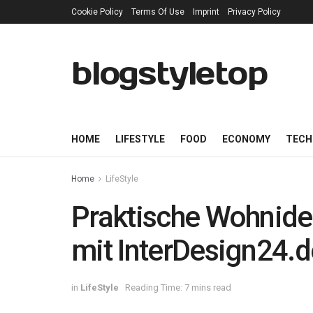
Cookie Policy
Terms Of Use
Imprint
Privacy Policy
blogstyletop
HOME
LIFESTYLE
FOOD
ECONOMY
TECH
Home
LifeStyle
Praktische Wohnide
mit InterDesign24.d
in
LifeStyle
Reading Time: 7 mins read