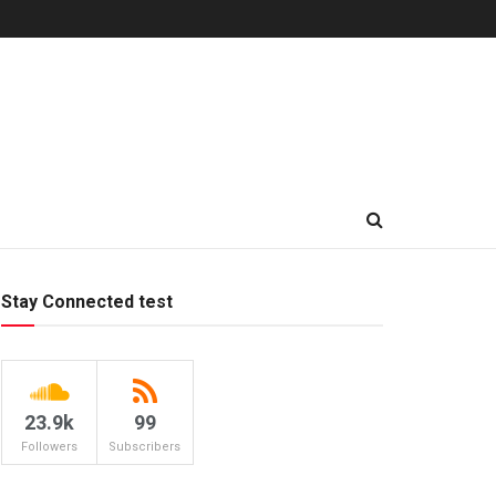
Stay Connected test
23.9k
99
Followers
Subscribers