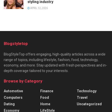
styling industry
APRIL 12, 2026
Blogstyletop
BlogStyleTop offers engaging, high-quality articles across a wide
range of topics, including lifestyle, fashion, food, technology,
economy, and more. Stay updated with fresh perspectives and in-
depth coverage tailored to your interests.
Browse by Category
Automotive
Finance
Technology
Computers
Food
Travel
Dating
Home
Uncategorized
Economy
LifeStyle