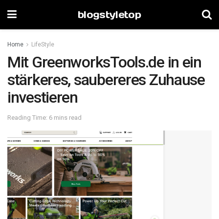
blogstyletop
Home
LifeStyle
Mit GreenworksTools.de in ein
stärkeres, saubereres Zuhause
investieren
Reading Time: 6 mins read