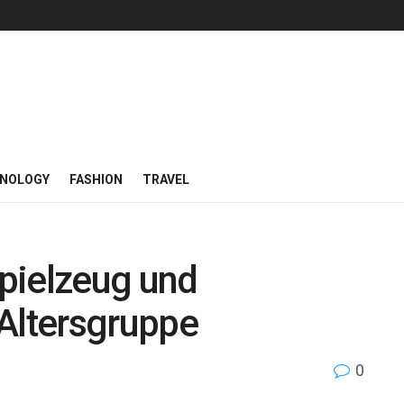
NOLOGY
FASHION
TRAVEL
pielzeug und
 Altersgruppe
0