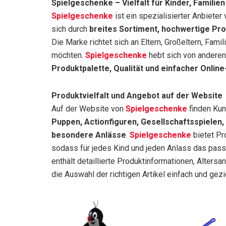
Spielgeschenke – Vielfalt für Kinder, Familie
Spielgeschenke
ist ein spezialisierter Anbieter
sich durch
breites Sortiment, hochwertige Pr
Die Marke richtet sich an Eltern, Großeltern, Fami
möchten.
Spielgeschenke
hebt sich von anderen
Produktpalette, Qualität und einfacher Online
Produktvielfalt und Angebot auf der Website
Auf der Website von
Spielgeschenke
finden Kun
Puppen, Actionfiguren, Gesellschaftsspielen
besondere Anlässe
.
Spielgeschenke
bietet Pr
sodass für jedes Kind und jeden Anlass das pa
enthält detaillierte Produktinformationen, Alter
die Auswahl der richtigen Artikel einfach und gezi