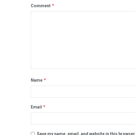
*
Comment
*
Name
*
Email
Save my name, email, and website in this browser