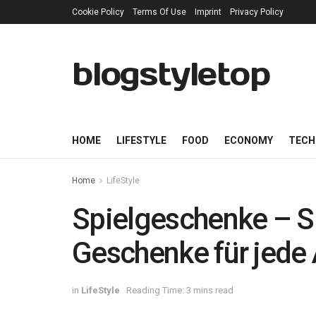
Cookie Policy
Terms Of Use
Imprint
Privacy Policy
blogstyletop
HOME
LIFESTYLE
FOOD
ECONOMY
TECH
Home
LifeStyle
Spielgeschenke – S
Geschenke für jede
in
LifeStyle
Reading Time: 3 mins read