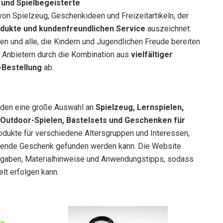
n und Spielbegeisterte
 von Spielzeug, Geschenkideen und Freizeitartikeln, der
odukte und kundenfreundlichen Service
auszeichnet.
lien und alle, die Kindern und Jugendlichen Freude bereiten
 Anbietern durch die Kombination aus
vielfältiger
-Bestellung
ab.
den eine große Auswahl an
Spielzeug, Lernspielen,
, Outdoor-Spielen, Bastelsets und Geschenken für
odukte für verschiedene Altersgruppen und Interessen,
ssende Geschenk gefunden werden kann. Die Website
sangaben, Materialhinweise und Anwendungstipps, sodass
elt erfolgen kann.