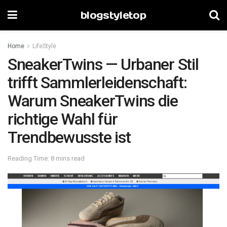
blogstyletop
Home
LifeStyle
SneakerTwins — Urbaner Stil
trifft Sammlerleidenschaft:
Warum SneakerTwins die
richtige Wahl für
Trendbewusste ist
Reading Time: 8 mins read