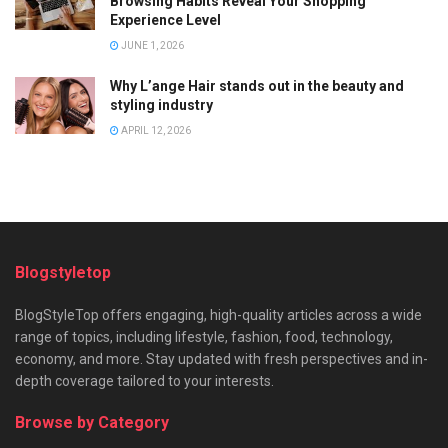
Browsing Habits Reveal Your Shopping
Experience Level
JUNE 1, 2026
Why L’ange Hair stands out in the beauty and
styling industry
APRIL 12, 2026
Blogstyletop
BlogStyleTop offers engaging, high-quality articles across a wide
range of topics, including lifestyle, fashion, food, technology,
economy, and more. Stay updated with fresh perspectives and in-
depth coverage tailored to your interests.
Browse by Category