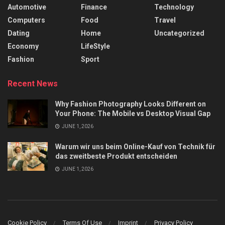
Automotive
Finance
Technology
Computers
Food
Travel
Dating
Home
Uncategorized
Economy
LifeStyle
Fashion
Sport
Recent News
Why Fashion Photography Looks Different on
Your Phone: The Mobile vs Desktop Visual Gap
JUNE 1, 2026
Warum wir uns beim Online-Kauf von Technik für
das zweitbeste Produkt entscheiden
JUNE 1, 2026
Cookie Policy
Terms Of Use
Imprint
Privacy Policy