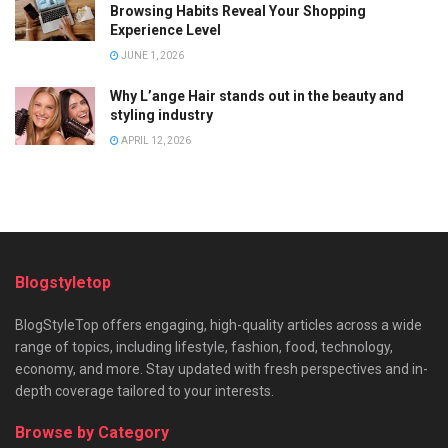
Browsing Habits Reveal Your Shopping
Experience Level
JUNE 1, 2026
Why L’ange Hair stands out in the beauty and
styling industry
APRIL 12, 2026
Blogstyletop
BlogStyleTop offers engaging, high-quality articles across a wide
range of topics, including lifestyle, fashion, food, technology,
economy, and more. Stay updated with fresh perspectives and in-
depth coverage tailored to your interests.
Browse by Category