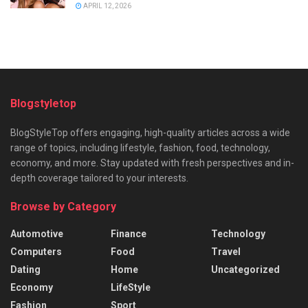
APRIL 12, 2026
Blogstyletop
BlogStyleTop offers engaging, high-quality articles across a wide
range of topics, including lifestyle, fashion, food, technology,
economy, and more. Stay updated with fresh perspectives and in-
depth coverage tailored to your interests.
Browse by Category
Automotive
Finance
Technology
Computers
Food
Travel
Dating
Home
Uncategorized
Economy
LifeStyle
Fashion
Sport