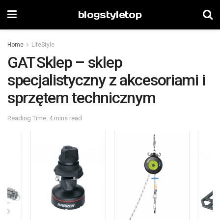
blogstyletop
Home
LifeStyle
GAT Sklep – sklep
specjalistyczny z akcesoriami i
sprzętem technicznym
Reading Time: 4 mins read