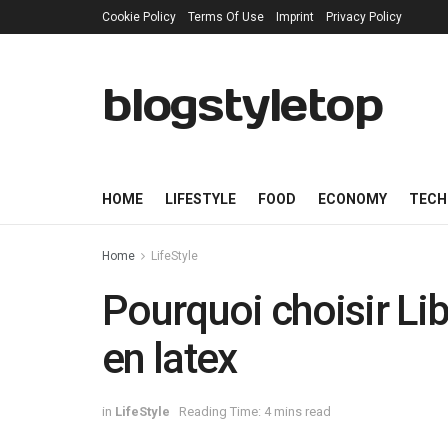
Cookie Policy
Terms Of Use
Imprint
Privacy Policy
blogstyletop
HOME
LIFESTYLE
FOOD
ECONOMY
TECH
Home
LifeStyle
Pourquoi choisir Lib
en latex
in
LifeStyle
Reading Time: 4 mins read