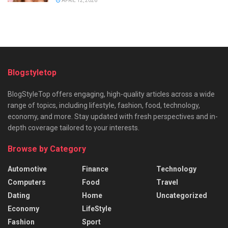
APRIL 12, 2026
Blogstyletop
BlogStyleTop offers engaging, high-quality articles across a wide
range of topics, including lifestyle, fashion, food, technology,
economy, and more. Stay updated with fresh perspectives and in-
depth coverage tailored to your interests.
Browse by Category
Automotive
Finance
Technology
Computers
Food
Travel
Dating
Home
Uncategorized
Economy
LifeStyle
Fashion
Sport