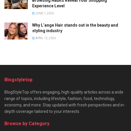
Browsing Habits Reveal Your Shopping
Experience Level
JUNE 1, 2026
Why L’ange Hair stands out in the beauty and
styling industry
APRIL 12, 2026
Blogstyletop
BlogStyleTop offers engaging, high-quality articles across a wide
range of topics, including lifestyle, fashion, food, technology,
economy, and more. Stay updated with fresh perspectives and in-
depth coverage tailored to your interests.
Browse by Category